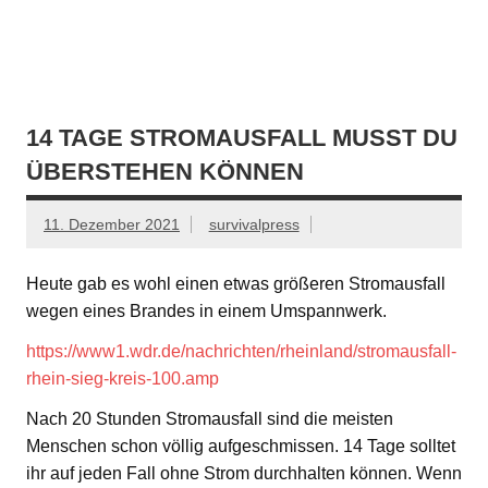
Zum
Inhalt
springen
Krisenvorsorge – Altes Wissen – Lebenskunst
14 TAGE STROMAUSFALL MUSST DU
ÜBERSTEHEN KÖNNEN
11. Dezember 2021
survivalpress
Heute gab es wohl einen etwas größeren Stromausfall
wegen eines Brandes in einem Umspannwerk.
https://www1.wdr.de/nachrichten/rheinland/stromausfall-
rhein-sieg-kreis-100.amp
Nach 20 Stunden Stromausfall sind die meisten
Menschen schon völlig aufgeschmissen. 14 Tage solltet
ihr auf jeden Fall ohne Strom durchhalten können. Wenn